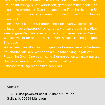
Beratungsstelle - erzählen Sie uns im geschützten Raum unter
Frauen Ihr Anliegen. Wir versuchen, gemeinsam mit Ihnen eine
Lösung zu erarbeiten. Das bedeutet in der Regel nicht, dass Sie
ganz frei werden von Problemen, aber Sie können lernen, besser
damit zu leben.
In einer Krise können wir Ihnen eine Reihe von Gesprächen
anbieten, bei schwerer chronischer Erkrankung auch Hilfe über
eine längere Zeit. Wenn es erforderlich ist, vermitteln wir Sie auf
Wunsch weiter an andere Stellen, zum Beispiel in eine geeignete
Therapie.
Wir arbeiten wie alle Einrichtungen des FrauenTherapieZentrums
frauenorientiert, d.h. wir haben die Lebensbedingungen von
Frauen im Blick. Eine psychische Störung sehen wir nicht nur als
Diagnose, sondern im Zusammenhang mit den
Lebenserfahrungen der einzelnen Frau.
Kontakt
FTZ - Sozialpsychiatrischer Dienst für Frauen
Güllstr. 3, 80336 München