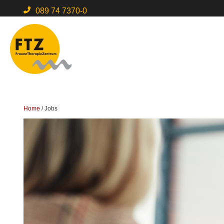
089 74 7370-0
Home
/
Jobs