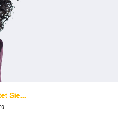
t Sie...
ng.