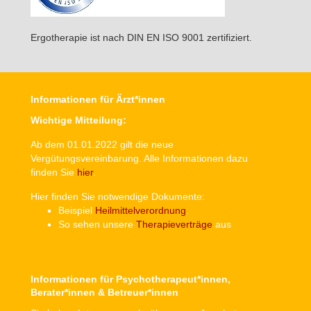
Ergotherapie ist nach DIN EN ISO 9001 zertifiziert.
Informationen für Ärzt*innen
Wichtige Mitteilung:
Ab dem 01.01.2022 gilt die neue
Vergütungsvereinbarung. Alle Informationen dazu
finden Sie
hier
.
Hier finden Sie notwendige Dokumente:
Beispiel
Heilmittelverordnung
.
So sehen unsere
Therapieverträge
aus
Informationen für Psychotherapeut*innen,
Berater*innen & Betreuer*innen