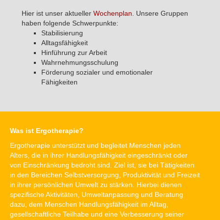
Hier ist unser aktueller
Wochenplan
. Unsere Gruppen
haben folgende Schwerpunkte:
Stabilisierung
Alltagsfähigkeit
Hinführung zur Arbeit
Wahrnehmungsschulung
Förderung sozialer und emotionaler
Fähigkeiten
Was ist Ergotherapie?
Ergotherapie unterstützt und begleitet Menschen jeden
Alters, die in ihrer Handlungsfähigkeit eingeschränkt oder
von Einschränkung bedroht sind. Ziel ist, sie bei Tätigkeiten
in den Bereichen Selbstversorgung, Produktivität und Freizeit
in ihrer persönlichen Umwelt zu stärken. Hierbei dienen
spezifische Aktivitäten, Umweltanpassung und Beratung
dazu, dem Menschen Handlungsfähigkeit im Alltag,
gesellschaftliche Teilhabe und eine Verbesserung seiner