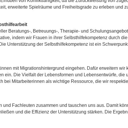
 Einüben von Konfliktfähigkeit, da die Zurückweisung von zug
, erweiterte Spielräume und Freiheitsgrade zu erleben und zu n
sthilfearbeit
ller Beratungs-, Betreuungs-, Therapie- und Schulungsangebote 
ive, indem wir Frauen in ihrer Selbsthilfekompetenz durch die o
 Die Unterstützung der Selbsthilfekompetenz ist ein Schwerpunkt
innen mit Migrationshintergrund eingehen. Dafür erweitern wir k
nnen ein. Die Vielfalt der Lebensformen und Lebensentwürfe, die 
h bei Mitarbeiterinnen als wichtige Ressource, die wir respekti
n und Fachleuten zusammen und tauschen uns aus. Damit können
ießen und die Effizienz der Unterstützung stärken. Die Ergebni