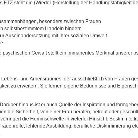
 FTZ steht die (Wieder-)Herstellung der Handlungsfähigkeit der
szusammenhängen, besonders zwischen Frauen
 an selbstbestimmtem Handeln hindern
ur Auseinandersetzung mit ihrer sozialen Umwelt
de
nd psychischen Gewalt stellt ein immanentes Merkmal unserer ps
Lebens- und Arbeitsraumes, der ausschließlich von Frauen gesta
it zu erweitern. Sie lernen eigene Bedürfnisse und Eigenscha
arüber hinaus ist er auch Quelle der Inspiration und formgeb
en die Sicherheit, von einer Frau beraten, betreut oder geschu
rringert die Hemmschwelle in vielerlei Hinsicht. Bestimmte f
rauenrolle, fehlende Ausbildung, berufliche Diskriminierung et
.