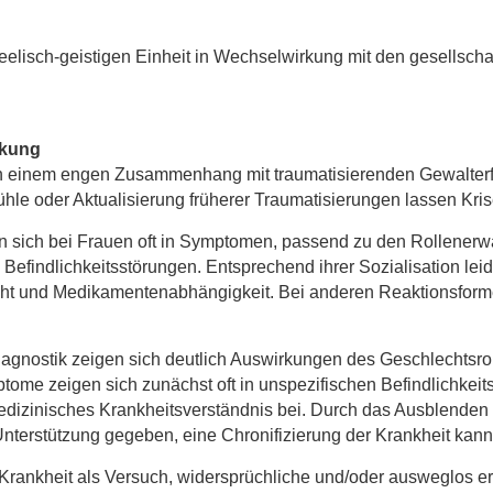
elisch-geistigen Einheit in Wechselwirkung mit den gesellscha
nkung
n einem engen Zusammenhang mit traumatisierenden Gewalterf
hle oder Aktualisierung früherer Traumatisierungen lassen Kris
 sich bei Frauen oft in Symptomen, passend zu den Rollenerwa
findlichkeitsstörungen. Entsprechend ihrer Sozialisation leide
ht und Medikamentenabhängigkeit. Bei anderen Reaktionsforme
agnostik zeigen sich deutlich Auswirkungen des Geschlechtsroll
tome zeigen sich zunächst oft in unspezifischen Befindlichkeit
edizinisches Krankheitsverständnis bei. Durch das Ausblenden
Unterstützung gegeben, eine Chronifizierung der Krankheit kann 
ir Krankheit als Versuch, widersprüchliche und/oder ausweglos