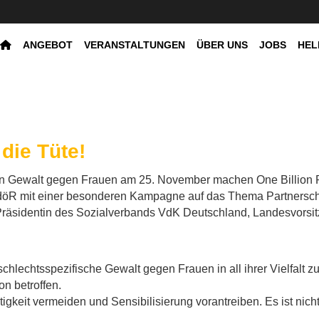
ANGEBOT
VERANSTALTUNGEN
ÜBER UNS
JOBS
HEL
die Tüte!
von Gewalt gegen Frauen am 25. November machen One Billion 
öR mit einer besonderen Kampagne auf das Thema Partnersch
(Präsidentin des Sozialverbands VdK Deutschland, Landesvors
schlechtsspezifische Gewalt gegen Frauen in all ihrer Vielfalt z
n betroffen.
tigkeit vermeiden und Sensibilisierung vorantreiben. Es ist nic